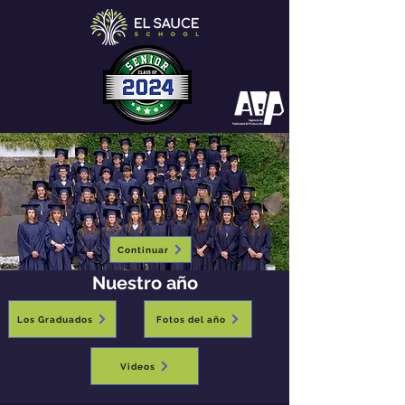
Continuar
Nuestro año
Los Graduados
Fotos del año
Videos